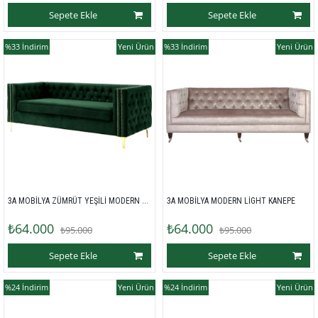
Sepete Ekle
Sepete Ekle
%33
İndirim
Yeni Ürün
%33
İndirim
Yeni Ürün
3A MOBİLYA ZÜMRÜT YEŞİLİ MODERN KANEPE
3A MOBİLYA MODERN LİGHT KANEPE
₺64.000
₺64.000
₺95.000
₺95.000
Sepete Ekle
Sepete Ekle
%24
İndirim
Yeni Ürün
%24
İndirim
Yeni Ürün