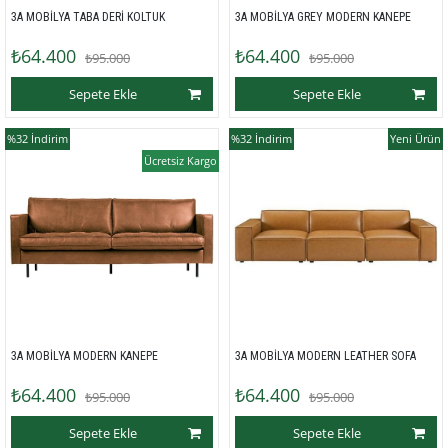
3A MOBİLYA TABA DERİ KOLTUK
3A MOBİLYA GREY MODERN KANEPE
₺64.400
₺64.400
₺95.000
₺95.000
Sepete Ekle
Sepete Ekle
%32
İndirim
%32
İndirim
Yeni Ürün
Ücretsiz Kargo
3A MOBİLYA MODERN KANEPE
3A MOBİLYA MODERN LEATHER SOFA
₺64.400
₺64.400
₺95.000
₺95.000
Sepete Ekle
Sepete Ekle