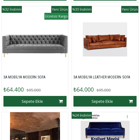
%32
İndirim
Yeni Ürün
%33
İndirim
Yeni Ürün
Ücretsiz Kargo
3A MOBİLYA MODERN SOFA
3A MOBİLYA LEATHER MODERN SOFA
₺64.400
₺64.000
₺95.000
₺95.000
Sepete Ekle
Sepete Ekle
%24
İndirim