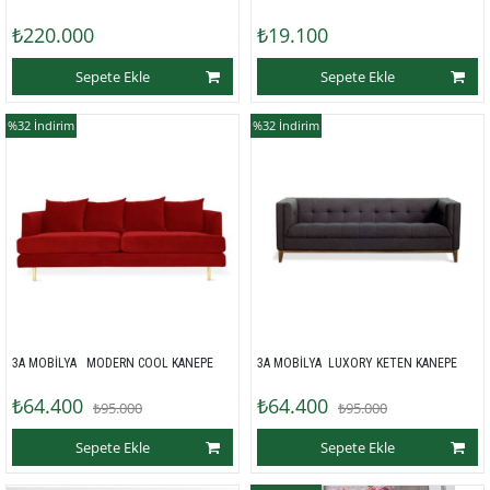
₺220.000
₺19.100
Sepete Ekle
Sepete Ekle
%32
İndirim
%32
İndirim
3A MOBİLYA   MODERN COOL KANEPE 
3A MOBİLYA  LUXORY KETEN KANEPE
₺64.400
₺64.400
₺95.000
₺95.000
Sepete Ekle
Sepete Ekle