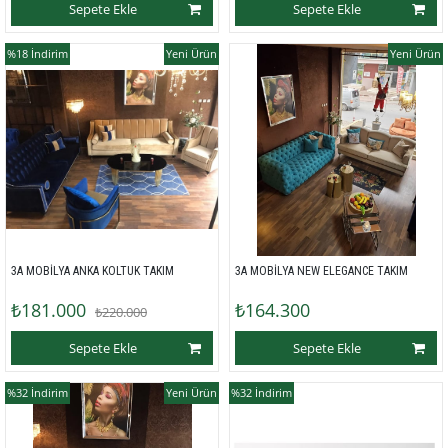
Sepete Ekle
Sepete Ekle
%18
İndirim
Yeni Ürün
Yeni Ürün
3A MOBİLYA ANKA KOLTUK TAKIM
3A MOBİLYA NEW ELEGANCE TAKIM
₺181.000
₺164.300
₺220.000
Sepete Ekle
Sepete Ekle
%32
İndirim
Yeni Ürün
%32
İndirim