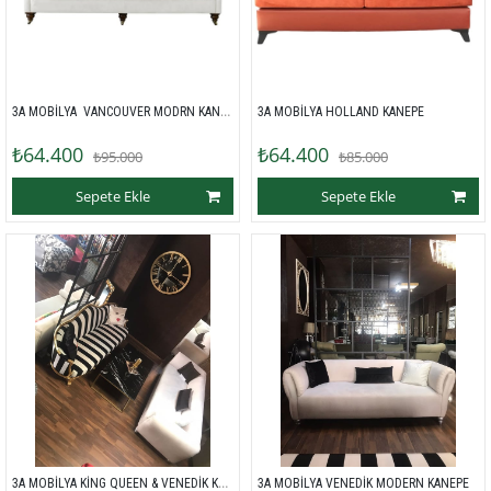
3A MOBİLYA  VANCOUVER MODRN KANEPE 
3A MOBİLYA HOLLAND KANEPE 
₺64.400
₺64.400
₺95.000
₺85.000
Sepete Ekle
Sepete Ekle
3A MOBİLYA KİNG QUEEN & VENEDİK KOLTUK TAKIMI 
3A MOBİLYA VENEDİK MODERN KANEPE 