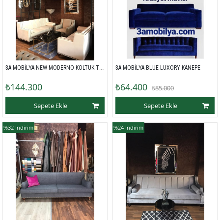
3A MOBİLYA NEW MODERNO KOLTUK TAKIMI
3A MOBİLYA BLUE LUXORY KANEPE 
₺144.300
₺64.400
₺85.000
Sepete Ekle
Sepete Ekle
%32
İndirim
%24
İndirim