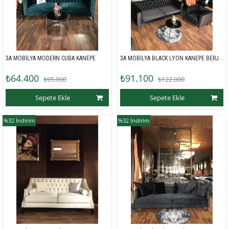
3A MOBİLYA BLACK LYON KANEPE BERJER 
3A MOBİLYA MODERN CUBA KANEPE 
₺64.400
₺91.100
₺95.000
₺122.000
Sepete Ekle
Sepete Ekle
%32
İndirim
%32
İndirim