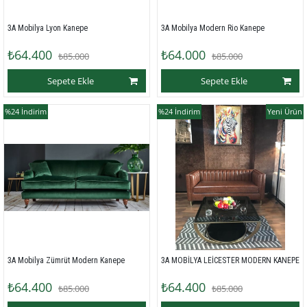
3A Mobilya Lyon Kanepe
3A Mobilya Modern Rio Kanepe
₺64.400
₺64.000
₺85.000
₺85.000
Sepete Ekle
Sepete Ekle
%24
İndirim
%24
İndirim
Yeni Ürün
3A Mobilya Zümrüt Modern Kanepe
3A MOBİLYA LEİCESTER MODERN KANEPE
₺64.400
₺64.400
₺85.000
₺85.000