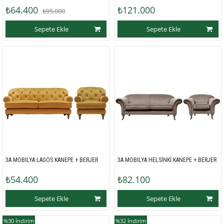
₺64.400
₺121.000
₺95.000
Sepete Ekle
Sepete Ekle
3A MOBİLYA LAGOS KANEPE + BERJER 
3A MOBİLYA HELSİNKİ KANEPE + BERJER 
₺54.400
₺82.100
Sepete Ekle
Sepete Ekle
%30
İndirim
%32
İndirim