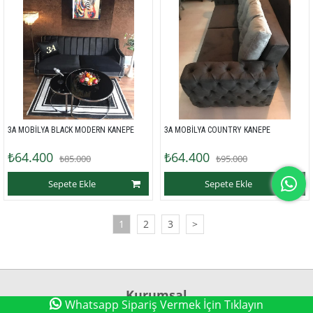
3A MOBİLYA BLACK MODERN KANEPE
3A MOBİLYA COUNTRY KANEPE
₺64.400
₺64.400
₺85.000
₺95.000
Sepete Ekle
Sepete Ekle
1
2
3
>
Kurumsal
Whatsapp Sipariş Vermek İçin Tıklayın