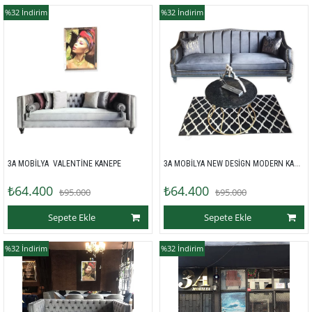
%32
İndirim
%32
İndirim
3A MOBİLYA NEW DESİGN MODERN KANEPE
3A MOBİLYA  VALENTİNE KANEPE 
₺64.400
₺64.400
₺95.000
₺95.000
Sepete Ekle
Sepete Ekle
%32
İndirim
%32
İndirim