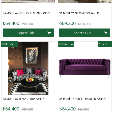
3A MOBİLYA MODERN İTALİAN KANEPE
3A MOBİLYA NEW VİZON KANEPE
₺64.400
₺69.200
₺95.000
₺100.000
Sepete Ekle
Sepete Ekle
%24
İndirim
%32
İndirim
Yeni Ürün
3A MOBİLYA BLACK ZEBRA KANEPE
3A MOBİLYA PURPLE MODERN KANEPE
₺64.400
₺64.400
₺85.000
₺95.000