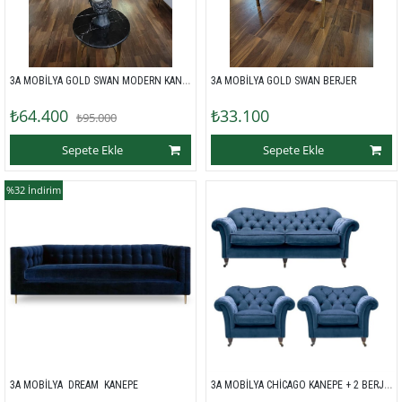
3A MOBİLYA GOLD SWAN MODERN KANEPE 
3A MOBİLYA GOLD SWAN BERJER 
₺64.400
₺33.100
₺95.000
Sepete Ekle
Sepete Ekle
%32
İndirim
3A MOBİLYA CHİCAGO KANEPE + 2 BERJER 
3A MOBİLYA  DREAM  KANEPE 