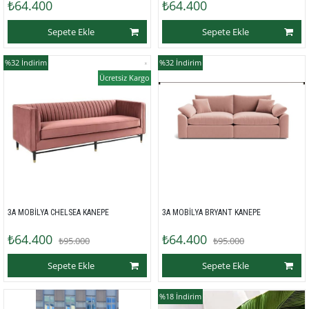
₺64.400
₺64.400
Sepete Ekle
Sepete Ekle
%32
İndirim
%32
İndirim
Ücretsiz Kargo
3A MOBİLYA CHELSEA KANEPE 
3A MOBİLYA BRYANT KANEPE 
₺64.400
₺64.400
₺95.000
₺95.000
Sepete Ekle
Sepete Ekle
%18
İndirim