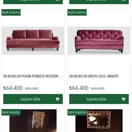
%24
İndirim
%24
İndirim
3A MOBİLYA PUDRA PEMBESİ MODERN KANEPE
3A MOBİLYA GREEN COOL KANEPE
₺64.400
₺64.400
₺85.000
₺85.000
Sepete Ekle
Sepete Ekle
%24
İndirim
%24
İndirim