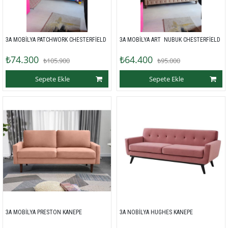
3A MOBİLYA PATCHWORK CHESTERFİELD
3A MOBİLYA ART  NUBUK CHESTERFİELD 
₺74.300
₺64.400
₺105.900
₺95.000
Sepete Ekle
Sepete Ekle
3A MOBİLYA PRESTON KANEPE 
3A NOBİLYA HUGHES KANEPE 