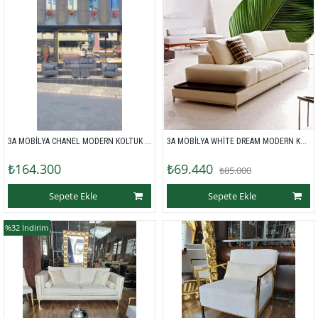
3A MOBİLYA CHANEL MODERN KOLTUK TAKIMI 
3A MOBİLYA WHİTE DREAM MODERN KANEPE 
₺164.300
₺69.440
₺85.000
Sepete Ekle
Sepete Ekle
%32
İndirim