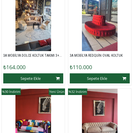
3A MOBİLYA DOLCE KOLTUK TAKIMI 3+3+1+1
3A MOBİLYA REDQUİN OVAL KOLTUK 
₺164.000
₺110.000
Sepete Ekle
Sepete Ekle
%30
İndirim
Yeni Ürün
%32
İndirim