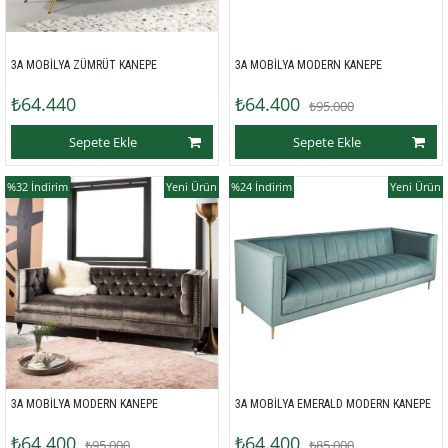
3A MOBİLYA ZÜMRÜT KANEPE
3A MOBİLYA MODERN KANEPE
₺64.440
₺64.400
₺95.000
Sepete Ekle
Sepete Ekle
%32
İndirim
Yeni Ürün
%24
İndirim
Yeni Ürün
3A MOBİLYA MODERN KANEPE
3A MOBİLYA EMERALD MODERN KANEPE
₺64.400
₺64.400
₺95.000
₺85.000