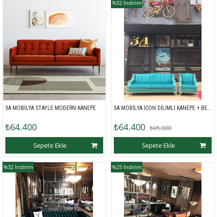
%32
İndirim
3A MOBİLYA İCON DİLİMLİ KANEPE + BERJER 3+1 
3A MOBİLYA STAYLE MODERN KANEPE 
₺64.400
₺64.400
₺95.000
Sepete Ekle
Sepete Ekle
%32
İndirim
%25
İndirim