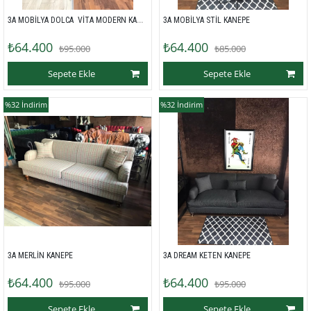
3A MOBİLYA DOLCA  VİTA MODERN KANEPE 
3A MOBİLYA STİL KANEPE
₺64.400
₺64.400
₺95.000
₺85.000
Sepete Ekle
Sepete Ekle
%32
İndirim
%32
İndirim
3A MERLİN KANEPE
3A DREAM KETEN KANEPE
₺64.400
₺64.400
₺95.000
₺95.000
Sepete Ekle
Sepete Ekle