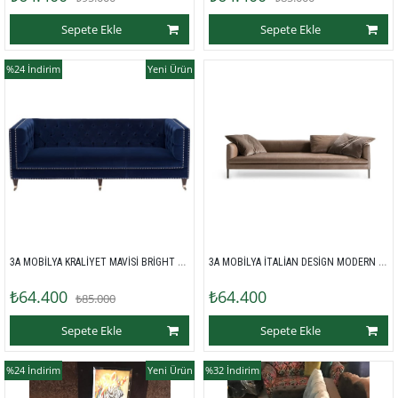
Sepete Ekle
Sepete Ekle
%24
İndirim
Yeni Ürün
3A MOBİLYA KRALİYET MAVİSİ BRİGHT KANEPE
3A MOBİLYA İTALİAN DESİGN MODERN KANEPE
₺64.400
₺64.400
₺85.000
Sepete Ekle
Sepete Ekle
%24
İndirim
Yeni Ürün
%32
İndirim