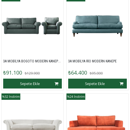
3A MOBİLYA BOGOTO MODERN KANEPE + BERJER 
3A MOBİLYA RİO MODERN KANEPE 
₺91.100
₺64.400
₺129.900
₺95.000
Sepete Ekle
Sepete Ekle
%32
İndirim
%24
İndirim