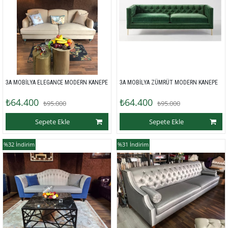
3A MOBİLYA ELEGANCE MODERN KANEPE
3A MOBİLYA ZÜMRÜT MODERN KANEPE
₺64.400
₺64.400
₺95.000
₺95.000
Sepete Ekle
Sepete Ekle
%32
İndirim
%31
İndirim