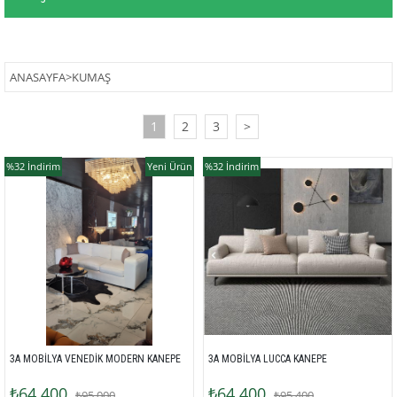
ANASAYFA
>
KUMAŞ
1
2
3
>
%32
İndirim
Yeni Ürün
%32
İndirim
3A MOBİLYA VENEDİK MODERN KANEPE 
3A MOBİLYA LUCCA KANEPE 
₺64.400
₺64.400
₺95.000
₺95.400