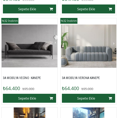
Sepete Ekle
Sepete Ekle
%32
İndirim
%32
İndirim
3A MOBİLYA VECİNO  KANEPE 
3A MOBİLYA VERONA KANEPE 
₺64.400
₺64.400
₺95.000
₺95.000
Sepete Ekle
Sepete Ekle