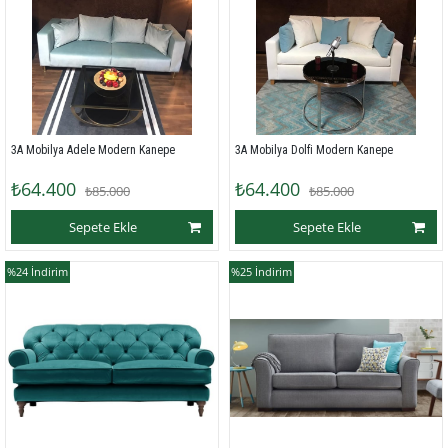
3A Mobilya Adele Modern Kanepe 
3A Mobilya Dolfi Modern Kanepe
₺64.400
₺64.400
₺85.000
₺85.000
Sepete Ekle
Sepete Ekle
%24
İndirim
%25
İndirim