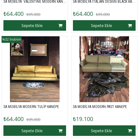
3A MOBİLYA  VALENTİNE MODERN KANEPE
3A MOBİLYA İTALİAN DESİGN BLACK KANEPE
₺64.400
₺64.400
₺95.000
₺95.000
Sepete Ekle
Sepete Ekle
%32
İndirim
3A MOBİLYA MODERN TULİP KANEPE 
3A MOBİLYA MODERN PAST KANEPE 
₺64.400
₺19.100
₺95.000
Sepete Ekle
Sepete Ekle