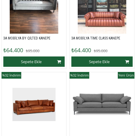
3A MOBİLYA BY QİLTED KANEPE
3A MOBİLYA TİME CLASS KANEPE
₺64.400
₺64.400
₺95.000
₺95.000
Sepete Ekle
Sepete Ekle
%32
İndirim
%32
İndirim
Yeni Ürün