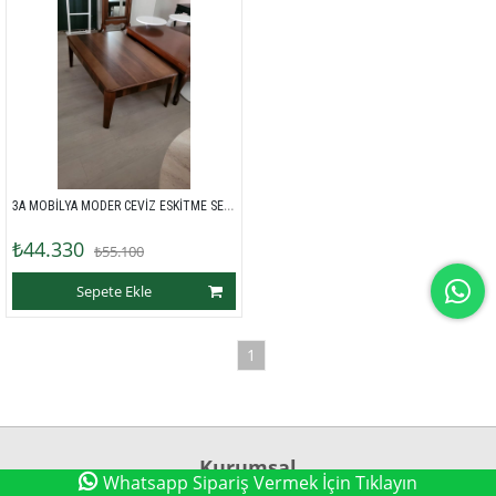
3A MOBİLYA MODER CEVİZ ESKİTME SEHPA 
₺44.330
₺55.100
Sepete Ekle
1
Kurumsal
Whatsapp Sipariş Vermek İçin Tıklayın