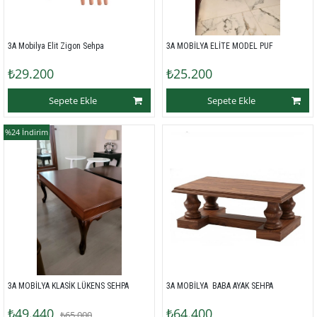
3A Mobilya Elit Zigon Sehpa 
3A MOBİLYA ELİTE MODEL PUF 
₺29.200
₺25.200
Sepete Ekle
Sepete Ekle
%24
İndirim
3A MOBİLYA KLASİK LÜKENS SEHPA 
3A MOBİLYA  BABA AYAK SEHPA 
₺49.440
₺64.400
₺65.000