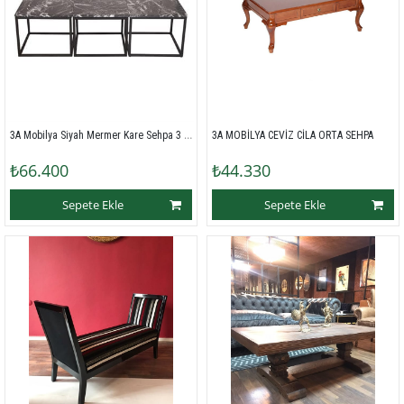
3A Mobilya Siyah Mermer Kare Sehpa 3 lü - Siyah Beyaz
3A MOBİLYA CEVİZ CİLA ORTA SEHPA 
₺66.400
₺44.330
Sepete Ekle
Sepete Ekle