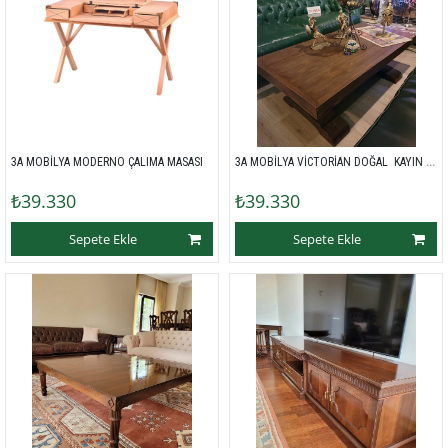
3A MOBİLYA VİCTORİAN DOĞAL  KAYIN AĞACI SEHPA CEVİZ CİLA 
3A MOBİLYA MODERNO ÇALIMA MASASI 
₺39.330
₺39.330
Sepete Ekle
Sepete Ekle