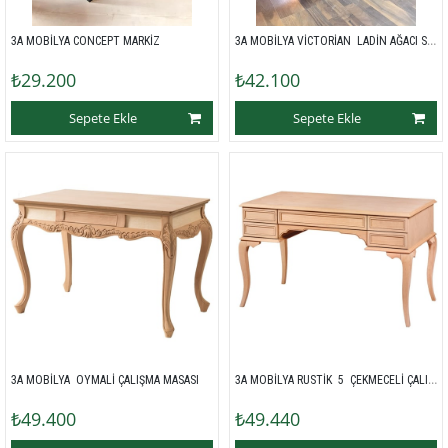
3A MOBİLYA VİCTORİAN  LADİN AĞACI SEHPA 
3A MOBİLYA CONCEPT MARKİZ
₺29.200
₺42.100
Sepete Ekle
Sepete Ekle
3A MOBİLYA RUSTİK  5  ÇEKMECELİ ÇALIŞMA MASASI 
3A MOBİLYA  OYMALİ ÇALIŞMA MASASI 
₺49.400
₺49.440