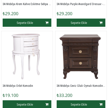
3A Mobilya Krem Kahve Eskitme Sehpa - Krem-Kahve
3A Mobilya Purple Avandgard Dresuar - Mor
₺29.200
₺29.200
Sepete Ekle
Sepete Ekle
3A Mobilya Ceviz Cilalı Oymalı Komodin - Wenge
3A Mobilya Orbit Komodin
₺19.100
₺33.200
Sepete Ekle
Sepete Ekle