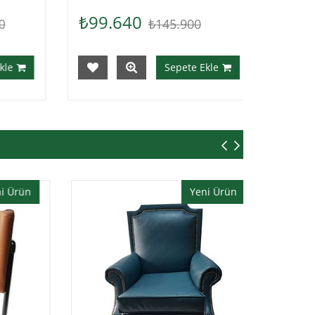
₺97.700
5.900
epete Ekle
Sepete Ekle
Yeni Ürün