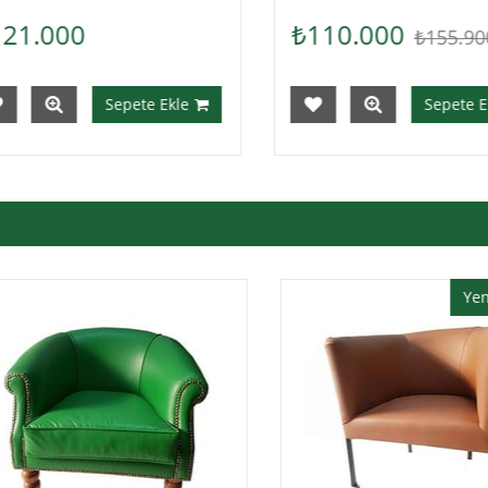
₺110.000
₺99.640
₺155.900
₺14
Sepete Ekle
S
Yeni Ürün