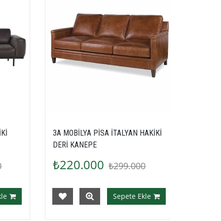
AN HAKİKİ
3A MOBİLYA HAKİKİ İTALYAN DERİ
3A 
DEER KANEPE
KA
₺220.000
₺
000
₺299.000
e Ekle
Sepete Ekle