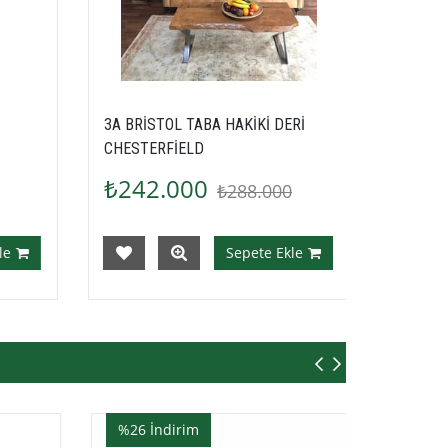
ERİ
3A MOBİLYA HAKİKİ DERİ
3A MOB
SHEFFİELD CHESTERFİELD
HAKİKİ
₺242.000
₺24
0
₺288.000
le
Sepete Ekle
%26
İndirim
%