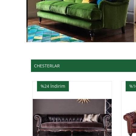
CHESTERLAR
%16
İndirim
%1