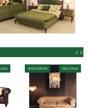
 Ürün
%16
İndirim
Yeni Ürün
%16