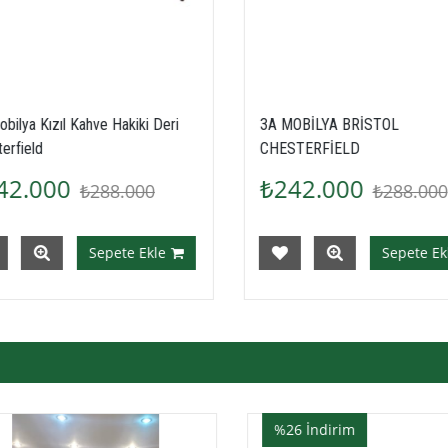
MOBİLYA BRİSTOL
3A BRİSTOL TABA HAKİKİ D
STERFİELD
CHESTERFİELD
42.000
₺242.000
₺288.000
₺288.00
Sepete Ekle
Sepete Ek
%26
İndirim
%26
İndirim