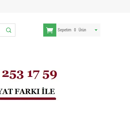
Sepetim
0
Ürün