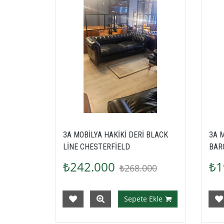
DERİ BLACK
3A MOBİLYA HAKİKİ DERİ BLACK
BARCELONA BERJER
₺194.400
8.000
pete Ekle
Sepete Ekle