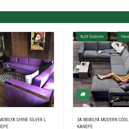
%29
İndirim
Yeni Ürün
%32
İndirim
3A MOBİLYA MODERN COOL L
3A MOBİLYA GALAX
KANEPE