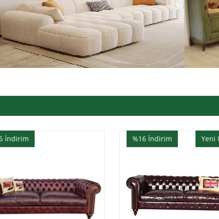
6
İndirim
Yeni Ürün
%16
İndirim
Yeni