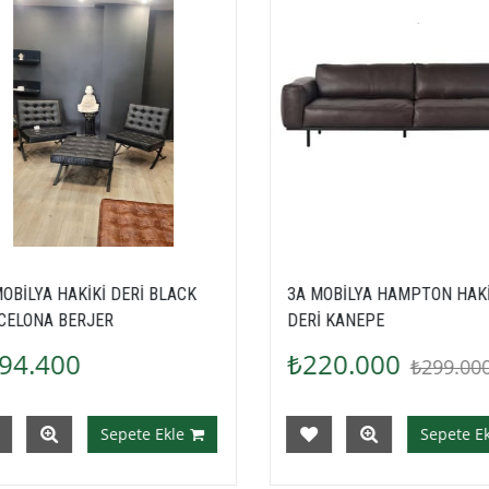
3A MOBİLYA HAMPTON HAKİKİ
3A MOBİLYA PİSA İTALY
DERİ KANEPE
DERİ KANEPE
₺220.000
₺220.000
₺299.000
₺299.
Sepete Ekle
Sepet