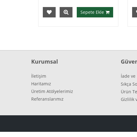
Ekle
Sepete Ekle
Kurumsal
Güven
İletişim
İade ve 
Haritamız
Sıkça S
Üretim Atölyelerimiz
Ürün Te
Referanslarımız
Gizlili