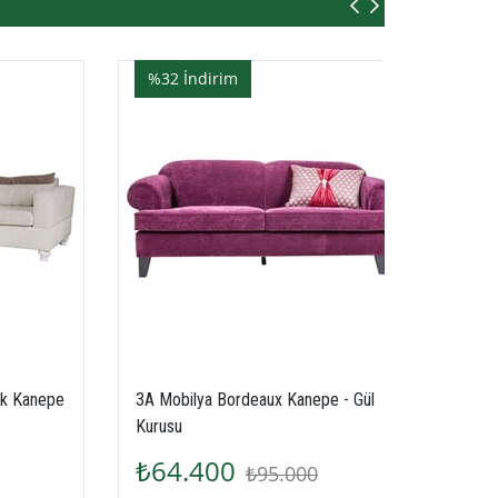
%32
İndirim
Kanepe
3A Mobilya Bordeaux Kanepe - Gül
Kurusu
₺64.400
₺95.000