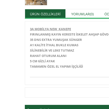
ÜRÜN ÖZELLIKLERI
YORUMLAR
(0)
ÖD
3A MOBİLYA NEW KANEPE
FIRINLANMIŞ KAYIN KERESTE İSKELET AHŞAP GÖVD
35 DNS EXTRA YUMUŞAK SÜNGER
A1 KALİTE İTHAL BUKLE KUMAS
SİLİNEBİLİR VE LEKE TUTMAZ
RAHAT OTURUM ALANI
5 CM GİZLİ AYAK
TAMAMEN ÖZEL EL YAPIMI İŞÇİLİĞİ