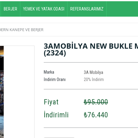
BERJER
YEMEK VE YATAK ODASI
REFERANSLARIMIZ
ERN KANEPE VE BERJER
3AMOBİLYA NEW BUKLE M
(2324)
Marka
3A Mobilya
İndirim Oranı
20
%
İndirim
Fiyat
₺95.000
İndirimli
₺76.440