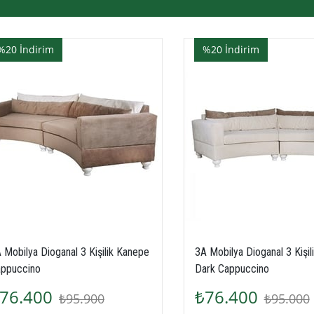
0
İndirim
%20
İndirim
bilya Dioganal 3 Kişilik Kanepe
3A Mobilya Dioganal 3 Kişilik 
ccino
Dark Cappuccino
6.400
₺76.400
₺95.900
₺95.000