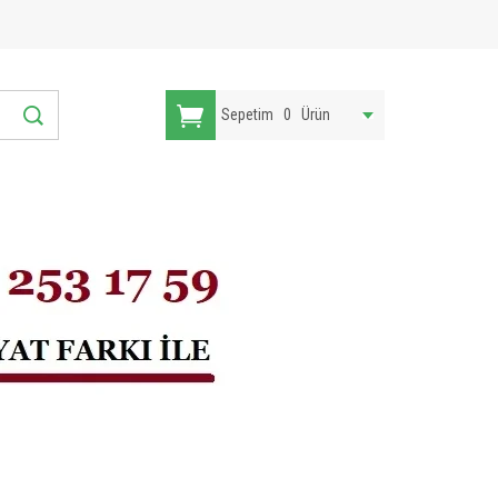
Sepetim
0
Ürün