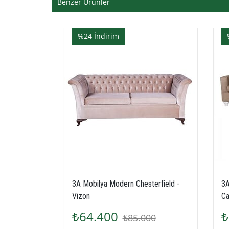
Benzer Ürünler
%24
İndirim
%2
Kanepe
3A Mobilya Modern Chesterfield -
3A Mo
Vizon
Cappu
₺64.400
₺7
₺85.000