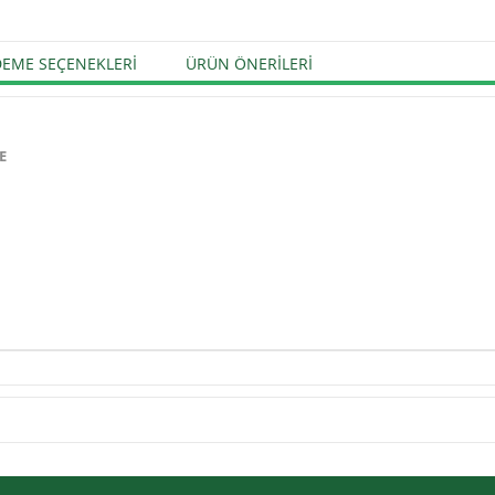
EME SEÇENEKLERI
ÜRÜN ÖNERILERI
E