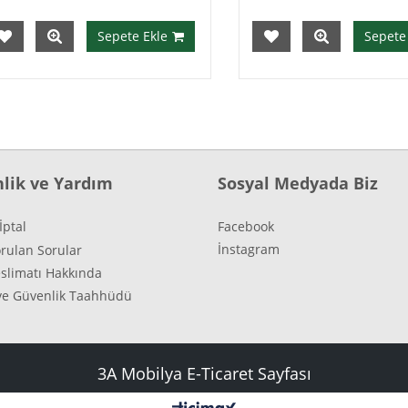
Sepete Ekle
Sepete Ekl
lik ve Yardım
Sosyal Medyada Biz
İptal
Facebook
İnstagram
orulan Sorular
slimatı Hakkında
k ve Güvenlik Taahhüdü
3A Mobilya E-Ticaret Sayfası