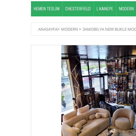
HEMEN TESLİM
CHESTERFİELD
L KANEPE
MODERN
ANASAYFA
>
MODERN
>
3AMOBİLYA NEW BUKLE MOD