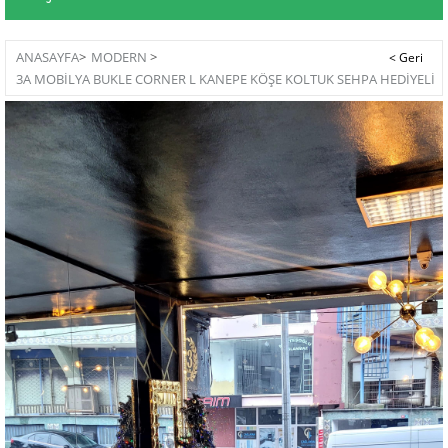
ANASAYFA
>
MODERN
>
3A MOBİLYA BUKLE CORNER L KANEPE KÖŞE KOLTUK SEHPA HEDİYELİ