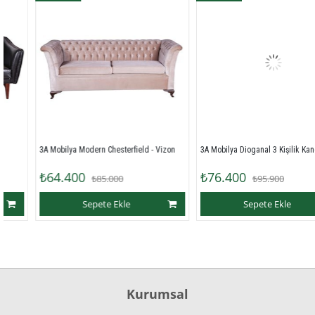
3A Mobilya Dioganal 3 Kişilik 
3A Mobilya Modern Chesterfield - Vizon
₺64.400
₺76.400
₺85.000
₺95.900
Sepete Ekle
Sepete Ekle
Kurumsal