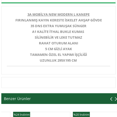
3A MOBİLYA NEW MODERN L KANEPE
FIRINLANMIŞ KAYIN KERESTE İSKELET AHŞAP GÖVDE
35 DNS EXTRA YUMUŞAK SÜNGER
A1 KALİTE İTHAL BUKLE KUMAS
SİLİNEBİLİR VE LEKE TUTMAZ
RAHAT OTURUM ALANI
5 CM GİZLİ AYAK
TAMAMEN ÖZEL EL YAPIMI İŞÇİLİĞİ
UZUNLUK 295X195 CM
Benzer Ürünler
%24
İndirim
%20
İndirim