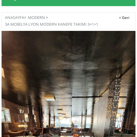
ANASAYFA
>
MODERN
>
3A MOBİLYA LYON MODERN KANEPE TAKIMI 3+1+1