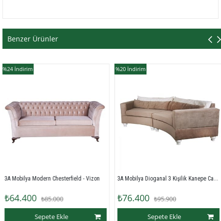
Benzer Ürünler
%20
İndirim
%20
İndirim
3A Mobilya Dioganal 3 Kişilik Kanepe Cappuccino
rn Chesterfield - Vizon
₺76.400
₺76.400
₺85.000
₺95.900
pete Ekle
Sepete Ekle
S