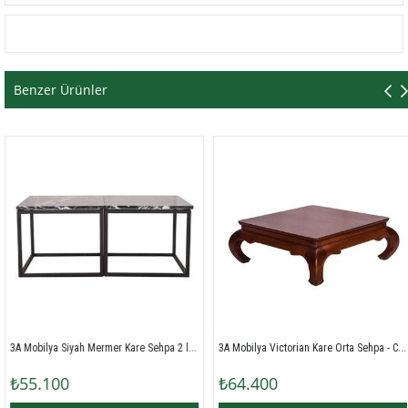
Benzer Ürünler
3A Mobilya Siyah Mermer Kare Sehpa 2 li - Siyah Beyaz
3A Mobilya Victorian Kare Orta Sehpa - Ceviz
3A
5.100
₺64.400
₺