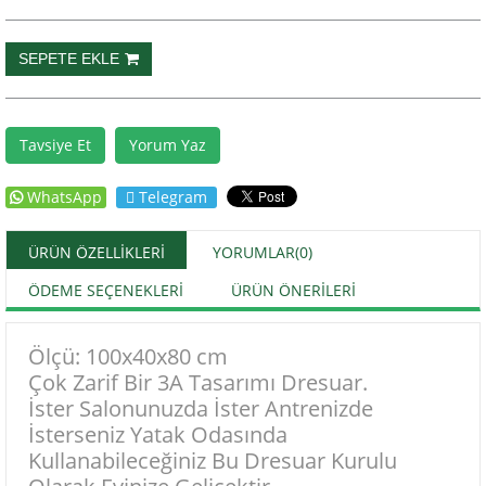
Tavsiye Et
Yorum Yaz
WhatsApp
Telegram
ÜRÜN ÖZELLIKLERI
YORUMLAR
(0)
ÖDEME SEÇENEKLERI
ÜRÜN ÖNERILERI
Ölçü: 100x40x80 cm
Çok Zarif Bir 3A Tasarımı Dresuar.
İster Salonunuzda İster Antrenizde
İsterseniz Yatak Odasında
Kullanabileceğiniz Bu Dresuar Kurulu