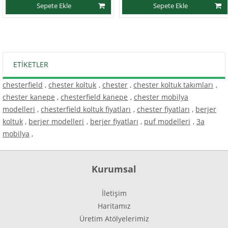
Sepete Ekle
Sepete Ekle
ETIKETLER
chesterfield
,
chester koltuk
,
chester
,
chester koltuk takımları
,
chester kanepe
,
chesterfield kanepe
,
chester mobilya
modelleri
,
chesterfield koltuk fiyatları
,
chester fiyatları
,
berjer
koltuk
,
berjer modelleri
,
berjer fiyatları
,
puf modelleri
,
3a
mobilya
,
Kurumsal
İletişim
Haritamız
Üretim Atölyelerimiz