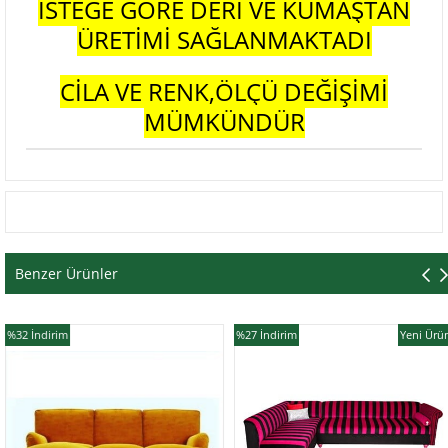
İSTEĞE GÖRE DERİ VE KUMAŞTAN
ÜRETİMİ SAĞLANMAKTADI
CİLA VE RENK,ÖLÇÜ DEĞİŞİMİ
MÜMKÜNDÜR
Benzer Ürünler
%27
İndirim
Yeni Ürün