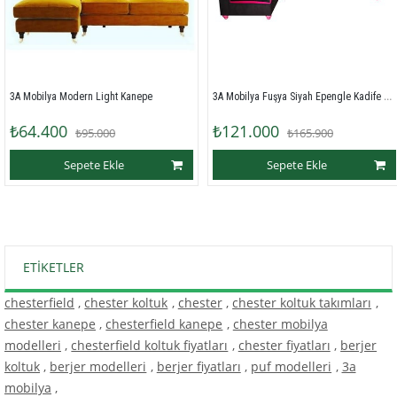
3A Mobilya Fuşya Siyah Epengle Kadife L Kanepe
Modern Light Kanepe
3A Mobily
0
₺121.000
₺97.7
₺95.000
₺165.900
Sepete Ekle
Sepete Ekle
ETIKETLER
chesterfield
,
chester koltuk
,
chester
,
chester koltuk takımları
,
chester kanepe
,
chesterfield kanepe
,
chester mobilya
modelleri
,
chesterfield koltuk fiyatları
,
chester fiyatları
,
berjer
koltuk
,
berjer modelleri
,
berjer fiyatları
,
puf modelleri
,
3a
mobilya
,