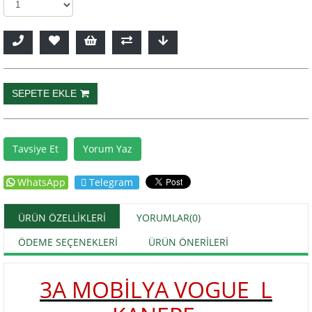
Tavsiye Et
Yorum Yaz
WhatsApp
Telegram
ÜRÜN ÖZELLIKLERI
YORUMLAR
(0)
ÖDEME SEÇENEKLERI
ÜRÜN ÖNERILERI
3A MOBİLYA VOGUE L