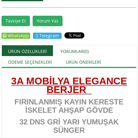
Tavsiye Et
Yorum Yaz
WhatsApp
Telegram
ÜRÜN ÖZELLIKLERI
YORUMLAR
(0)
ÖDEME SEÇENEKLERI
ÜRÜN ÖNERILERI
3A MOBİLYA ELEGANCE
BERJER
FIRINLANMIŞ KAYIN KERESTE
İSKELET AHŞAP GÖVDE
32 DNS GRİ YARI YUMUŞAK
SÜNGER