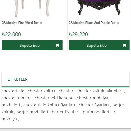
 Pink Word Berjer
3A Mobilya Black And Purple Berjer
3A Mobily
0
₺29.220
₺29.2
Sepete Ekle
Sepete Ekle
ETIKETLER
chesterfield
,
chester koltuk
,
chester
,
chester koltuk takımları
,
chester kanepe
,
chesterfield kanepe
,
chester mobilya
modelleri
,
chesterfield koltuk fiyatları
,
chester fiyatları
,
berjer
koltuk
,
berjer modelleri
,
berjer fiyatları
,
puf modelleri
,
3a
mobilya
,