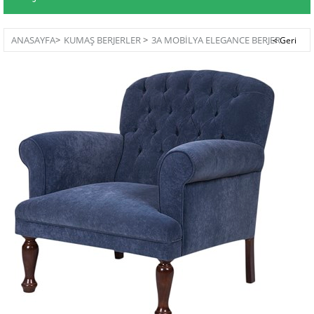
ANASAYFA
>
KUMAŞ BERJERLER
>
3A MOBILYA ELEGANCE BERJER