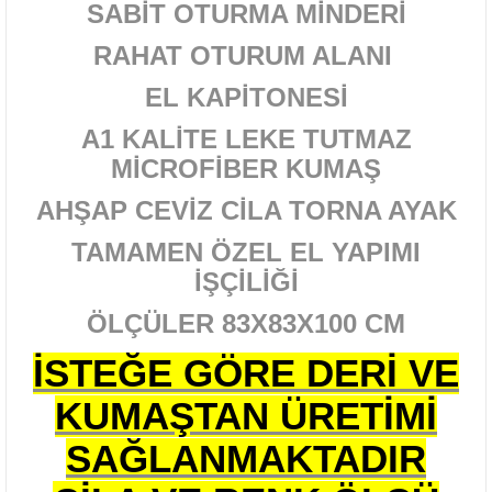
SABİT OTURMA MİNDERİ
RAHAT OTURUM ALANI
EL KAPİTONESİ
A1 KALİTE LEKE TUTMAZ
MİCROFİBER KUMAŞ
AHŞAP CEVİZ CİLA TORNA AYAK
TAMAMEN ÖZEL EL YAPIMI
İŞÇİLİĞİ
ÖLÇÜLER 83X83X100 CM
İSTEĞE GÖRE DERİ VE
KUMAŞTAN ÜRETİMİ
SAĞLANMAKTADIR